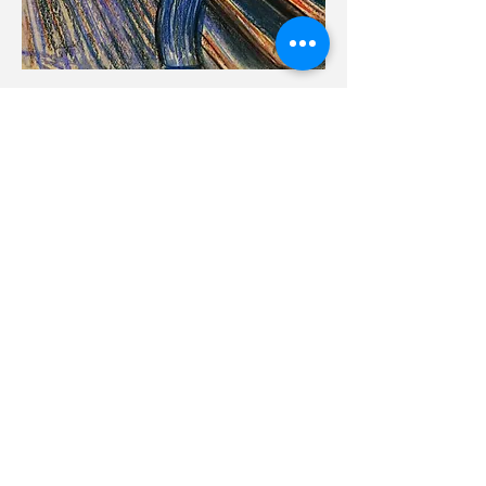
+41 21 923 3848
Rue des Deux-Marchés 28
1800 Vevey, Suisse
Mapa de acesso
Haut de page
contact@centredouleur.net