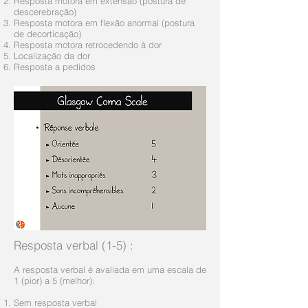
Resposta motora em extensão (postura de
descerebração)
Resposta motora em flexão anormal (postura
de decorticação)
Resposta motora retrocedendo à dor
Localização da dor
Resposta a pedidos
Resposta verbal (1-5)
:
A resposta verbal é avaliada em uma escala de
1 (pior) a 5 (melhor):
Sem resposta verbal