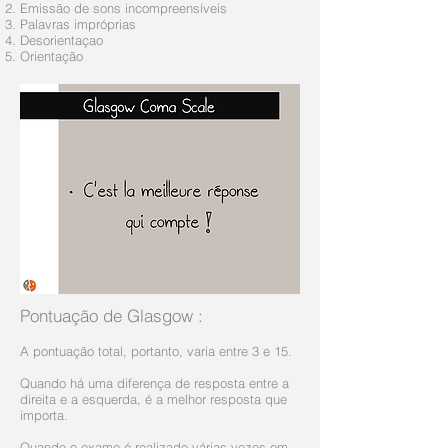
Emissão de sons incompreensíveis
Palavras impróprias
Desorientaçao
Orientação
Pontuação de Glasgow
:
A pontuação total, portanto, varia entre 3 e 15.
Quando há uma diferença de resposta entre a
direita e a esquerda, é a melhor resposta que
importa.
Quando o exame é realizado várias vezes em