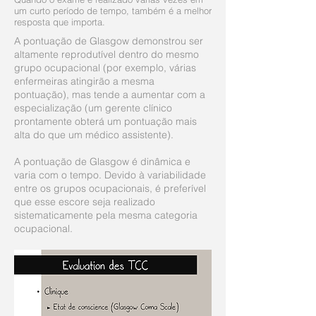
um curto período de tempo, também é a melhor
resposta que importa.
A pontuação de Glasgow demonstrou ser
altamente reprodutível dentro do mesmo
grupo ocupacional (por exemplo, várias
enfermeiras atingirão a mesma
pontuação), mas tende a aumentar com a
especialização (um gerente clínico
prontamente obterá um pontuação mais
alta do que um médico assistente).
A pontuação de Glasgow é dinâmica e
varia com o tempo. Devido à variabilidade
entre os grupos ocupacionais, é preferível
que esse escore seja realizado
sistematicamente pela mesma categoria
ocupacional.