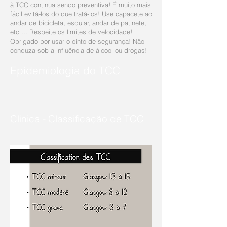
à TCC continua sendo preventiva! É muito mais
fácil evitá-los do que tratá-los! Use capacete ao
andar de bicicleta, esquiar, andar de patinete,
etc ... Respeite os limites de velocidade!
Obrigado por usar o cinto de segurança! Não
conduza sob a influência de álcool ou drogas!
Epidemiologia do TCC
Clínica - Classificação de TCC