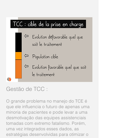
Gestão de TCC
:
O grande problema no manejo do TCE é
que ele influencia o futuro de apenas uma
minoria de pacientes e pode levar a uma
desmotivação das equipes assistenciais
tomadas com extremo fatalismo. Porém,
uma vez integrados esses dados, as
estratégias desenvolvidas para otimizar o