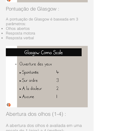
Pontuação de Glasgow
:
A pontuação de Glasgow é baseada em 3
parâmetros:
Olhos abertos
Resposta motora
Resposta verbal
Abertura dos olhos (1-4)
:
A abertura dos olhos é avaliada em uma
escala de 1 (pior) a 4 (melhor):