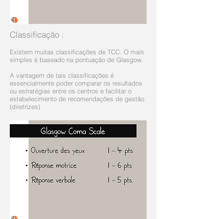
Classificação
:
Existem muitas classificações de TCC. O mais
simples é baseado na pontuação de Glasgow.
A vantagem de tais classificações é
essencialmente poder comparar os resultados
ou estratégias entre os centros e facilitar o
estabelecimento de recomendações de gestão
(diretrizes)