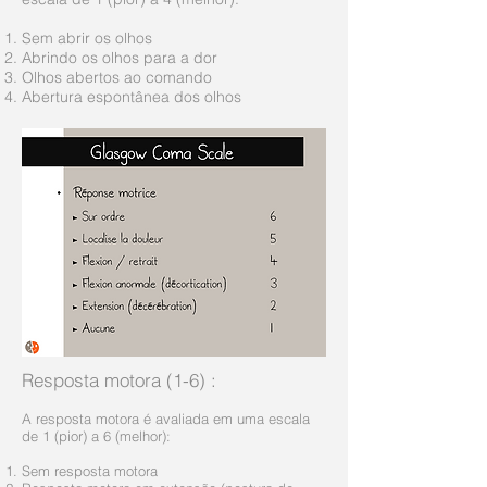
Sem abrir os olhos
Abrindo os olhos para a dor
Olhos abertos ao comando
Abertura espontânea dos olhos
Resposta motora (1-6)
:
A resposta motora é avaliada em uma escala
de 1 (pior) a 6 (melhor):
Sem resposta motora