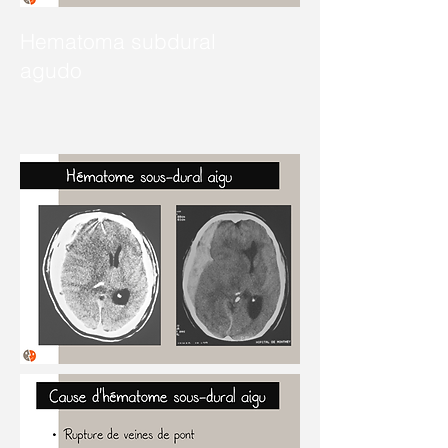
Hematoma subdural
agudo